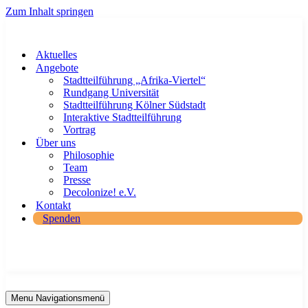
Zum Inhalt springen
Aktuelles
Angebote
Stadtteilführung „Afrika-Viertel“
Rundgang Universität
Stadtteilführung Kölner Südstadt
Interaktive Stadtteilführung
Vortrag
Über uns
Philosophie
Team
Presse
Decolonize! e.V.
Kontakt
Spenden
Menu
Navigationsmenü